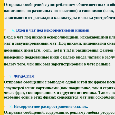
Отправка сообщений с употреблением общеизвестных и общ
написанию, но различных по значению) и синонимов (слов,
зависимости от раскладки клавиатуры и языка употреблен
6.
Вход в чат под некорректными никами
.
Вход в чат под никами оскорбляющими, искажающими или 
мат и завуалированный мат. Под никами, лишенными смысл
доменных имён (.ru, .com, .net и т.п.) и расширения файлов 
намеренно подделанные ники с целью ввода чатлан в забл
пользу того, чей ник был зарегистрирован в чате раньше.
7.
Флуд/Спам
Отправка сообщений с выводом одной и той же фразы неск
злоупотребление картинками (как поодиночке, так и сери
числе фраз, скопированных из другого источника. Также 
особенно если в этих фразах содержится мат или оскорблен
8.
Некорректное распространение ссылок
.
Отправка сообщений, содержащих рекламу любых ресурсов 