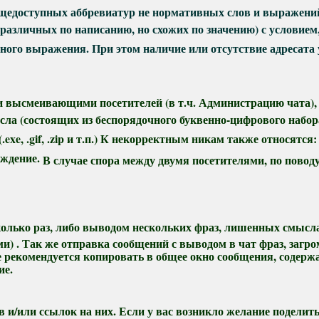
едоступных аббревиатур не нормативных слов и выражений, 
 различных по написанию, но схожих по значению) с условие
ного выражения. При этом наличие или отсутствие адресата 
высмеивающими посетителей (в т.ч. Администрацию чата), 
а (состоящих из беспорядочного буквенно-цифрового набора
(.exe, .gif, .zip и т.п.) К некорректным никам также относятс
уждение.
В случае спора между двумя посетителями, по пово
олько раз, либо выводом нескольких фраз, лишенных смысла
ями) . Так же отправка сообщений с выводом в чат фраз, з
не рекомендуется копировать в общее окно сообщения, содер
ие.
и/или ссылок на них. Если у вас возникло желание поделит