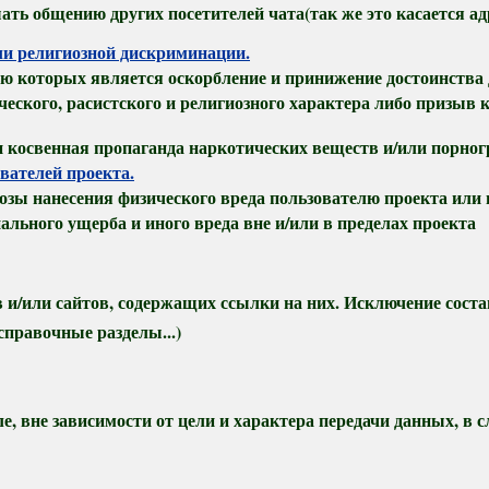
ать общению других посетителей чата(так же это касается ад
или религиозной дискриминации.
 которых является оскорбление и принижение достоинства др
еского, расистского и религиозного характера либо призыв
косвенная пропаганда наркотических веществ и/или порног
вателей проекта.
ы нанесения физического вреда пользователю проекта или гр
иального ущерба и иного вреда вне и/или в пределах проекта
 и/или сайтов, содержащих ссылки на них. Исключение сост
 справочные разделы...)
, вне зависимости от цели и характера передачи данных, в с