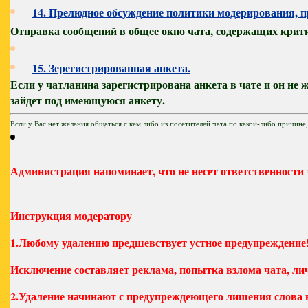
14. Прелюдное обсуждение политики модерирования, пр
Отправка сообщений в общее окно чата, содержащих критик
15. Зерегистрированная анкета.
Если у чатланина зарегистрирована анкета в чате и он не 
зайдет под имеющуюся анкету.
Если у Вас нет желания общаться с кем либо из посетителей чата по какой-либо причине, 
Администрация напоминает, что не несет ответственности з
Инструкция модератору
1.Любому удалению предшевствует устное предупреждение!
Исключение составляет реклама, попытка взлома чата, ли
2.Удаление начинают с предупреждеющего лишения слова в 