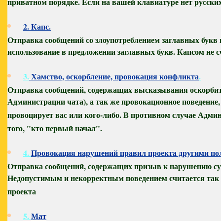
приватном порядке. Если на вашей клавиатуре нет русских
2. Капс.
Отправка сообщений со злоупотреблением заглавных букв
использование в предложении заглавных букв. Капсом не 
3.
Хамство, оскорбление, провокация конфликта
.
Отправка сообщений, содержащих высказывания оскорбител
Администрации чата), а так же провокационное поведение,
провоцирует вас или кого-либо. В противном случае Адми
того, "кто первый начал".
4.
Провокация нарушений правил проекта другими по
Отправка сообщений, содержащих призыв к нарушению сущ
Недопустимым и некорректным поведением считается так 
проекта
5.
Мат