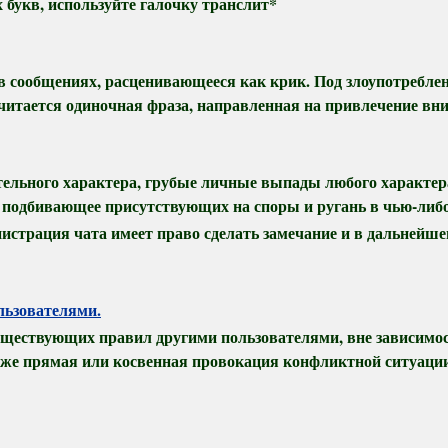
 букв, используйте галочку транслит*
 в сообщениях, расценивающееся как крик. Под злоупотребл
считается одиночная фраза, направленная на привлечение вн
ьного характера, грубые личные выпады любого характера в
 подбивающее присутствующих на споры и ругань в чью-либо 
нистрация чата имеет право сделать замечание и в дальнейш
льзователями.
ествующих правил другими пользователями, вне зависимос
же прямая или косвенная провокация конфликтной ситуации